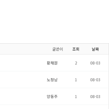
글쓴이
조회
날짜
황채원
2
08-03
노정남
1
08-03
양동주
1
08-03