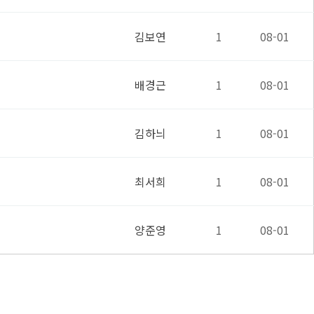
김보연
1
08-01
배경근
1
08-01
김하늬
1
08-01
최서희
1
08-01
양준영
1
08-01