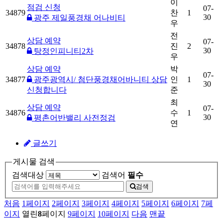
이
점검 신청
07-
34879
찬
1
30
광주 제일풍경채 어나비티
우
전
상담 예약
07-
34878
진
2
30
탕정인피니티2차
우
상담 예약
박
07-
34877
광주광역시/ 첨단풍경채어바니티 상담
인
1
30
신청합니다
준
최
상담 예약
07-
34876
수
1
30
평촌어반밸리 사전정검
연
글쓰기
게시물 검색
검색대상
검색어
필수
검색
처음
1
페이지
2
페이지
3
페이지
4
페이지
5
페이지
6
페이지
7
페
이지
열린
8
페이지
9
페이지
10
페이지
다음
맨끝