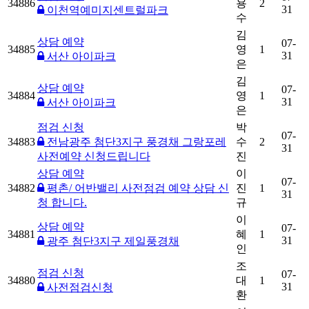
34886
용
2
31
이천역예미지센트럴파크
수
김
상담 예약
07-
34885
영
1
31
서산 아이파크
은
김
상담 예약
07-
34884
영
1
31
서산 아이파크
은
점검 신청
박
07-
34883
전남광주 첨단3지구 풍경채 그랑포레
수
2
31
사전예약 신청드립니다
진
상담 예약
이
07-
34882
평촌/ 어반밸리 사전점검 예약 상담 신
진
1
31
청 합니다.
규
이
상담 예약
07-
34881
혜
1
31
광주 첨단3지구 제일풍경채
인
조
점검 신청
07-
34880
대
1
31
사전점검신청
환