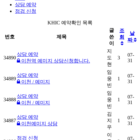
상담 예약
점검 신청
KHIC 예약확인 목록
글
조
날
번호
제목
쓴
회
짜
이
지
상담 예약
07-
34890
도
3
31
이천역 예미지 상담신청합니다.
현
임
상담 예약
07-
34889
웅
1
31
이천 / 예미지
빈
임
상담 예약
07-
34888
웅
1
31
이천 / 예미지
빈
김
상담 예약
07-
34887
지
1
31
이천예미지 상담
우
이
점검 신청
07-