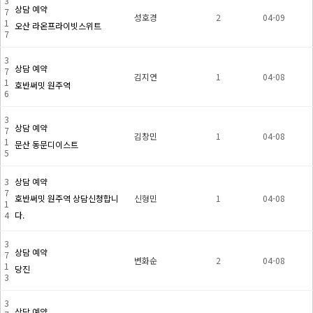
3
상담 예약
7
성호경
2
04-09
1
오산 라온프라이빗스위트
7
3
상담 예약
7
김지연
1
04-08
1
호반써밋 원주역
6
3
상담 예약
7
김창민
1
04-08
1
문산 동문디이스트
5
3
상담 예약
7
호반써밋 원주역 상담신청합니
신형민
1
04-08
1
4
다.
3
상담 예약
7
변화순
2
04-08
1
당진
3
3
상담 예약