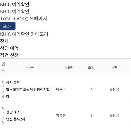
KHIC 예약확인
KHIC 예약확인
Total 3,844건
9 페이지
글쓰기
KHIC 예약확인 카테고리
전체
상담 예약
점검 신청
번
제목
글쓴이
조회
날짜
호
3
상담 예약
7
힐스테이트 초월역 상담예약합니
박용수
2
04-10
2
4
다
3
상담 예약
7
김종규
1
04-10
2
당진 동부2차
3