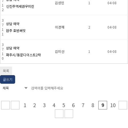
7
김성민
1
04-08
1
신진주역세권우미린
2
3
상담 예약
7
이경재
2
04-08
1
원주 호반써밋
1
3
상담 예약
7
김미선
1
04-08
1
파주시/동문디이스트2차
0
목록
글쓰기
1
2
3
4
5
6
7
8
9
10