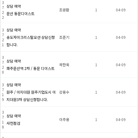
3
상담 예약
7
조광환
1
04-09
2
문산 동문디이스트
2
3
상담 예약
7
송도자이크리스탈오션 상담신청
조준기
1
04-09
2
1
합니다.
3
상담 예약
7
곽한욱
1
04-09
2
파주문산역 2차 / 동문 디이스트
0
3
상담 예약
7
원주 / 이지더원 원주기업도시 이
강용수
1
04-09
1
9
지더원3차 상담신청합니다.
3
상담 예약
7
이주용
1
04-09
1
사전점검
8