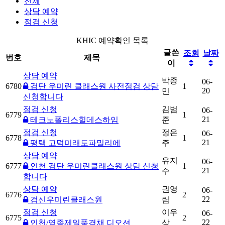
전체
상담 예약
점검 신청
KHIC 예약확인 목록
글쓴
조회
날짜
번호
제목
이
상담 예약
박종
06-
6780
검단 우미린 클래스원 사전점검 상담
1
20
민
신청합니다
점검 신청
김범
06-
6779
1
21
테크노폴리스힐데스하임
준
점검 신청
정은
06-
6778
1
21
평택 고덕미래도파밀리에
주
상담 예약
유지
06-
6777
인천 검단 우미린클래스원 상담 신청
1
21
수
합니다
상담 예약
권영
06-
6776
2
22
검신우미린클래스원
림
점검 신청
이우
06-
6775
2
22
인천/영종제일풍경채 디오션
상