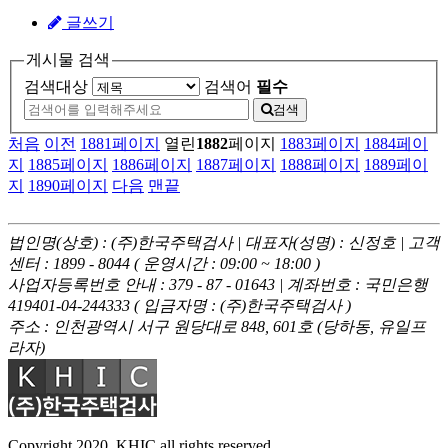
글쓰기
게시물 검색
검색대상
검색어
필수
검색
처음
이전
1881
페이지
열린
1882
페이지
1883
페이지
1884
페이
지
1885
페이지
1886
페이지
1887
페이지
1888
페이지
1889
페이
지
1890
페이지
다음
맨끝
법인명(상호) : (주)한국주택검사 | 대표자(성명) : 신정호 | 고객
센터 : 1899 - 8044 ( 운영시간 : 09:00 ~ 18:00 )
사업자등록번호 안내 : 379 - 87 - 01643 | 계좌번호 : 국민은행
419401-04-244333 ( 입금자명 : (주)한국주택검사 )
주소 : 인천광역시 서구 원당대로 848, 601호 (당하동, 유일프
라자)
Copyright 2020. KHIC all rights reserved.