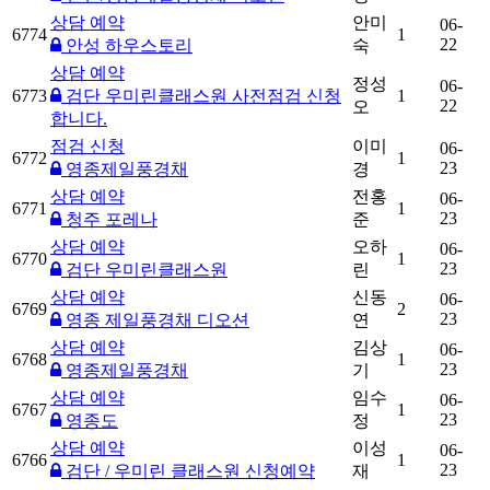
상담 예약
안미
06-
6774
1
22
안성 하우스토리
숙
상담 예약
정성
06-
6773
검단 우미린클래스원 사전점검 신청
1
22
오
합니다.
점검 신청
이미
06-
6772
1
23
영종제일풍경채
경
상담 예약
전홍
06-
6771
1
23
청주 포레나
준
상담 예약
오하
06-
6770
1
23
검단 우미린클래스원
린
상담 예약
신동
06-
6769
2
23
영종 제일풍경채 디오션
연
상담 예약
김상
06-
6768
1
23
영종제일풍경채
기
상담 예약
임수
06-
6767
1
23
영종도
정
상담 예약
이성
06-
6766
1
23
검단 / 우미린 클래스원 신청예약
재