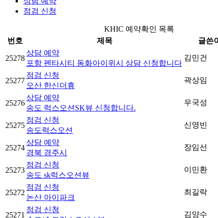
상담 예약
점검 신청
KHIC 예약확인 목록
번호
제목
글쓴
상담 예약
김민건
25278
포항 펜타시티 동화아이위시 상담 신청합니다
점검 신청
곽상임
25277
오산 한신더휴
상담 예약
우국성
25276
송도 럭스오션SK뷰 신청합니다.
점검 신청
신영빈
25275
송도럭스오션
상담 예약
장임선
25274
경북 경주시
점검 신청
이민환
25273
송도 sk럭스오션뷰
점검 신청
최길락
25272
논산 아이파크
점검 신청
김양수
25271