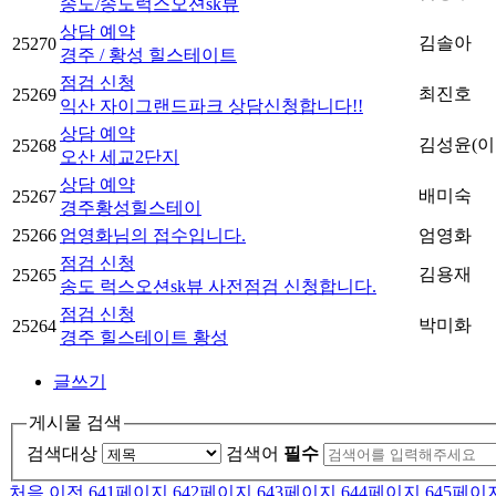
송도/송도럭스오션sk뷰
상담 예약
김솔아
25270
경주 / 황성 힐스테이트
점검 신청
최진호
25269
익산 자이그랜드파크 상담신청합니다!!
상담 예약
김성윤(이
25268
오산 세교2단지
상담 예약
배미숙
25267
경주황성힐스테이
25266
엄영화님의 접수입니다.
엄영화
점검 신청
김용재
25265
송도 럭스오션sk뷰 사전점검 신청합니다.
점검 신청
박미화
25264
경주 힐스테이트 황성
글쓰기
게시물 검색
검색대상
검색어
필수
처음
이전
641
페이지
642
페이지
643
페이지
644
페이지
645
페이