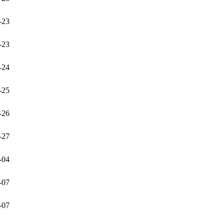
-23
-23
-24
-25
-26
-27
-04
-07
-07