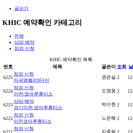
글쓰기
KHIC 예약확인 카테고리
전체
상담 예약
점검 신청
KHIC 예약확인 목록
번호
제목
글쓴이
조회
점검 신청
권은실
6225
2
12
마곡엠벨리9단지
점검 신청
도영웅
6224
2
12
이천/코아루휴티스
상담 예약
박수현
6223
2
12
경기이천/코아루휴티스
점검 신청
노은혜
6222
2
12
이천코아루휴티스
점검 신청
김종필
6221
2
12