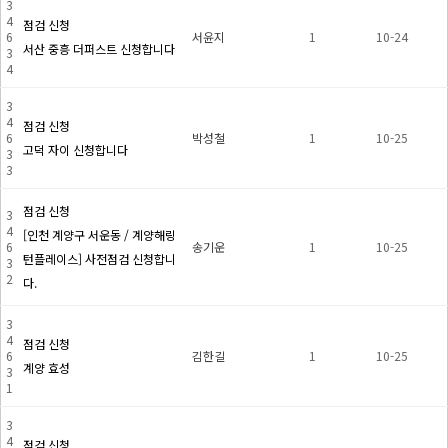
3
4
점검 신청
6
서윤지
1
10-24
서산 중흥 더퍼스트 신청합니다
3
4
3
4
점검 신청
6
박성철
1
10-25
고덕 자이 신청합니다
3
3
점검 신청
3
4
[인천 계양구 서운동 / 계양해링
6
송기운
1
10-25
턴플레이스] 사전점검 신청합니
3
2
다.
3
4
점검 신청
6
김한길
1
10-25
계양 효성
3
1
3
4
점검 신청