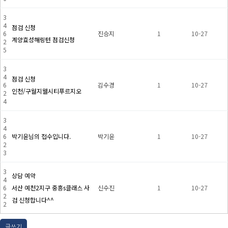
3
4
점검 신청
6
진승지
1
10-27
계양효성해링턴 점검신청
2
5
3
4
점검 신청
6
김수경
1
10-27
인천/구월지웰시티푸르지오
2
4
3
4
6
박기윤님의 접수입니다.
박기윤
1
10-27
2
3
3
상담 예약
4
6
서산 예천2지구 중흥s클래스 사
신수진
1
10-27
2
검 신청합니다^^
2
글쓰기