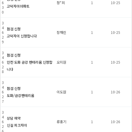
6
정*희
1
10-25
고덕자이아파트
3
0
3
4
점검 신청
6
장채린
1
10-25
고덕자이 신청합니다
2
9
3
점검 신청
4
6
인천 도화 금강 펜테리움 신청합
오지원
1
10-25
2
니다
8
3
4
점검 신청
6
이도원
1
10-26
도화/금강펜테리움
2
7
3
4
상담 예약
6
류홍기
1
10-26
신길 피크자이
2
6